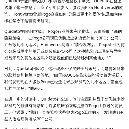
Quidato于近日参议院Pogo调查小组会议中曝光。Quidato在会上
透露了这一信息，回应了小组负责人、参议员Risa Hontiveros的质
询。Hontiveros曾就Pogo企业如何“分裂成更小的团体”以及如何继
续在禁令下运营提出疑问。
Quidato在回答时指出，Pogo行业并未完全撤离，反而采取了新的
隐蔽策略。一些Pogo公司现已伪装成业务流程外包（BPO）公司，
并分散到不同地区。Hontiveros问道：“禁令发布后，Pogo企业为何
会分裂成更小的单元或伪装成BPO公司？这种情况仅出现在马尼拉
或吕宋岛的其他地区吗？还是说他们已经转移到其他地方？”
对此，Quidato回应称，这种现象不仅局限于吕宋岛，而是蔓延到米
沙鄢群岛和棉兰老岛等地。“由于PAOCC在吕宋岛的活动较为活跃，
我们发现现在大多数Pogo已经迁往米沙鄢群岛的几个地区，甚至包
括棉兰老岛。”他表示。
在进一步的讨论中，Quidato补充道，他们注意到从吕宋岛飞往米沙
鄢群岛的航班有所增加，许多航班的乘客是曾在Pogo工作过的前员
工。他透露：“我们一直在监控这些曾为Pogo工作的人，发现他们有
些人改名后伪装成BPO公司。”