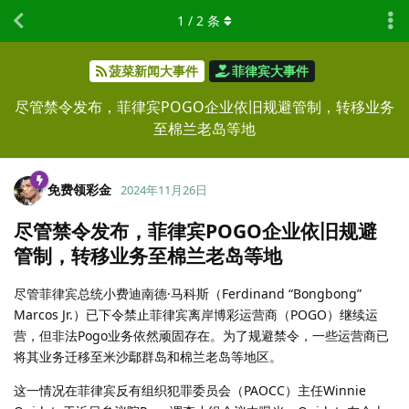
1
/
2
条
菠菜新闻大事件
菲律宾大事件
尽管禁令发布，菲律宾POGO企业依旧规避管制，转移业务
至棉兰老岛等地
免费领彩金
2024年11月26日
尽管禁令发布，菲律宾POGO企业依旧规避
管制，转移业务至棉兰老岛等地
尽管菲律宾总统小费迪南德·马科斯（Ferdinand “Bongbong”
Marcos Jr.）已下令禁止菲律宾离岸博彩运营商（POGO）继续运
营，但非法Pogo业务依然顽固存在。为了规避禁令，一些运营商已
将其业务迁移至米沙鄢群岛和棉兰老岛等地区。
这一情况在菲律宾反有组织犯罪委员会（PAOCC）主任Winnie