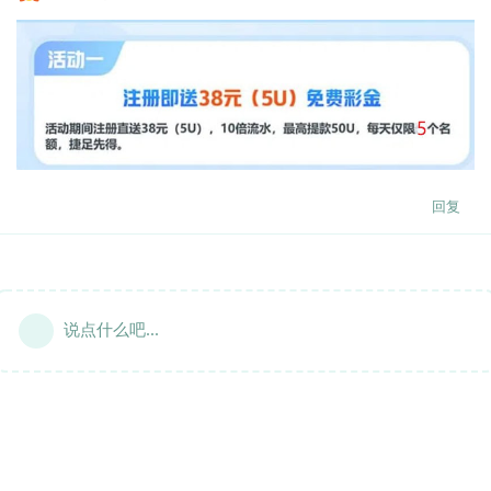
回复
说点什么吧...