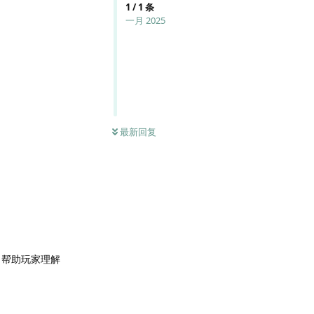
1
/
1
条
一月 2025
最新回复
，帮助玩家理解