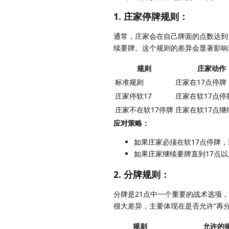
1.
庄家停牌规则：
通常，庄家会在自己牌面的点数达到1
续要牌。这个规则的差异会显著影响
规则
庄家动作
标准规则
庄家在17点停牌
庄家停软17
庄家在软17点停
庄家不在软17停牌
庄家在软17点继
应对策略：
如果庄家必须在软17点停牌，
如果庄家继续要牌直到17点
2.
分牌规则：
分牌是21点中一个重要的战术选项
很大差异，主要体现在是否允许“再
规则
允许的