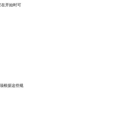
家在开始时可
须根据这些规