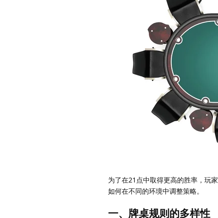
为了在21点中取得更高的胜率，玩
如何在不同的环境中调整策略。
一、牌桌规则的多样性