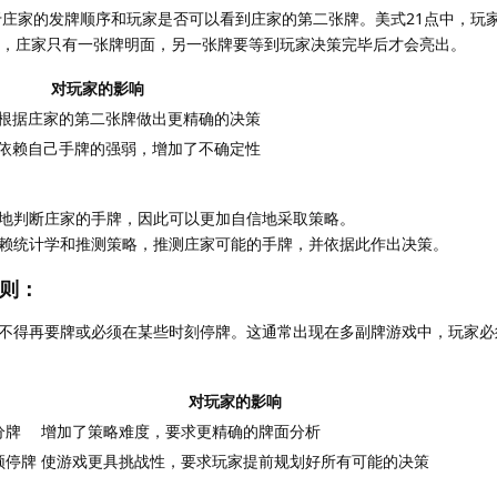
在于庄家的发牌顺序和玩家是否可以看到庄家的第二张牌。美式21点中，玩
中，庄家只有一张牌明面，另一张牌要等到玩家决策完毕后才会亮出。
对玩家的影响
根据庄家的第二张牌做出更精确的决策
依赖自己手牌的强弱，增加了不确定性
确地判断庄家的手牌，因此可以更加自信地采取策略。
依赖统计学和推测策略，推测庄家可能的手牌，并依据此作出决策。
规则：
不得再要牌或必须在某些时刻停牌。这通常出现在多副牌游戏中，玩家必
对玩家的影响
分牌
增加了策略难度，要求更精确的牌面分析
须停牌
使游戏更具挑战性，要求玩家提前规划好所有可能的决策