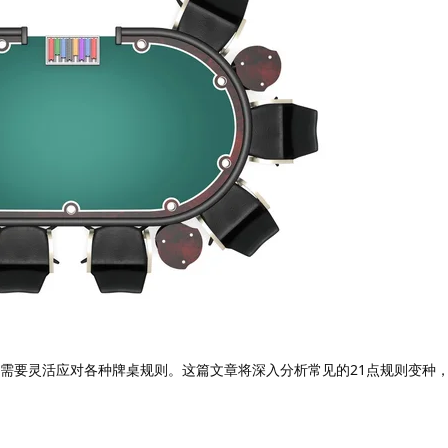
家需要灵活应对各种牌桌规则。这篇文章将深入分析常见的21点规则变种