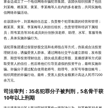
寨金边成立了一个电信网络诈骗犯罪集团。该团伙组织招募了包括
刘某梅、赖某英、黄某、李某梅等人在内的多名被告，共同实施电
信网络诈骗活动。
在该团伙中，刘某梅担任总监，负责整个犯罪集团的经营和管理；
赖某英、黄某、李某梅等人则担任组长，负责管理和培训下属组
员；而韦某浩等30名成员则分别扮演老师、助理、水军、客服等角
色，具体实施诈骗行为。
该犯罪集团通过假冒炒股交流和名师指点等方式，伪装成合法投资
理财活动，诱骗受害人群体。通过网络社交平台建立群组，发布股
票、期货等投资理财信息，团伙成员通过荐股、直播授课等方式获
取受害人的信任，然后将他们引导至虚假的投资平台，最终实施诈
骗。诈骗分子通过配合使用老师号、助理号、水军号等微信账号，
组织周密的诈骗行动。最终，受害人损失金额累计高达人民币7200
余万元。
司法审判：35名犯罪分子被判刑，5名骨干获
10年以上刑期
连云港市连云区人民法院对该案件一审判决认为，刘某梅等35名被