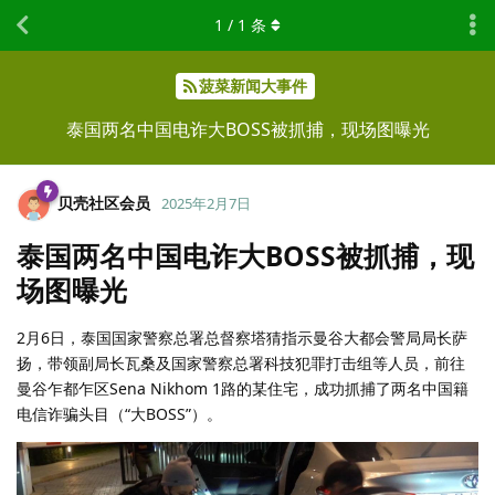
1
/
1
条
菠菜新闻大事件
泰国两名中国电诈大BOSS被抓捕，现场图曝光
贝壳社区会员
2025年2月7日
泰国两名中国电诈大BOSS被抓捕，现
场图曝光
2月6日，泰国国家警察总署总督察塔猜指示曼谷大都会警局局长萨
扬，带领副局长瓦桑及国家警察总署科技犯罪打击组等人员，前往
曼谷乍都乍区Sena Nikhom 1路的某住宅，成功抓捕了两名中国籍
电信诈骗头目（“大BOSS”）。