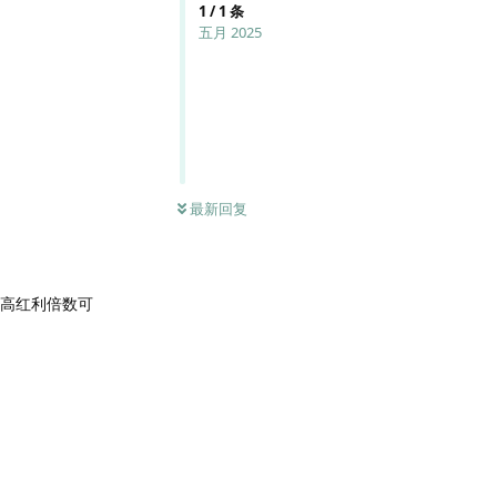
1
/
1
条
五月 2025
最新回复
最高红利倍数可