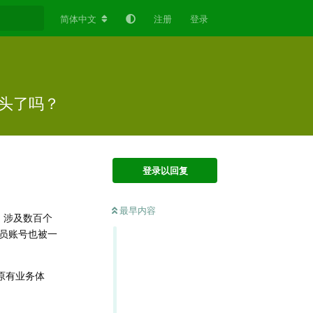
简体中文
注册
登录
尽头了吗？
登录以回复
最早内容
禁，涉及数百个
员账号也被一
原有业务体