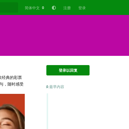
简体中文
注册
登录
登录以回复
款经典的彩票
与，随时感受
最早内容