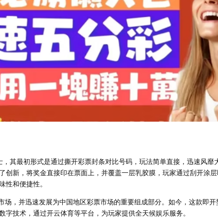
士，其最初形式是通过撕开彩票封条对比号码，玩法简单直接，迅速风靡大众
了创新，将奖金直接印在票面上，并覆盖一层乳胶膜，玩家通过刮开涂层
味性和便捷性。
线上市场，并迅速发展为中国地区彩票市场的重要组成部分。如今，这款即开
数字技术，通过开云体育等平台，为玩家提供全天候娱乐服务。