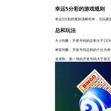
幸运5分彩的游戏规则
幸运5分彩的规则清晰简单，为玩家
总和玩法
大小判断：开奖号码的总和大于23为“
单双判断：开奖号码总和的个位为奇数
龙虎和：第一球的开奖号码大于第五球