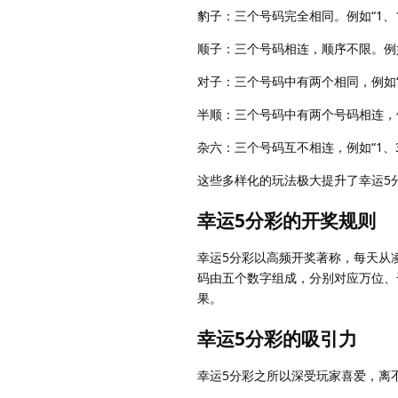
豹子：三个号码完全相同。例如“1、1
顺子：三个号码相连，顺序不限。例如“1
对子：三个号码中有两个相同，例如“3
半顺：三个号码中有两个号码相连，例
杂六：三个号码互不相连，例如“1、3
这些多样化的玩法极大提升了幸运5
幸运5分彩的开奖规则
幸运5分彩以高频开奖著称，每天从凌晨
码由五个数字组成，分别对应万位、
果。
幸运5分彩的吸引力
幸运5分彩之所以深受玩家喜爱，离