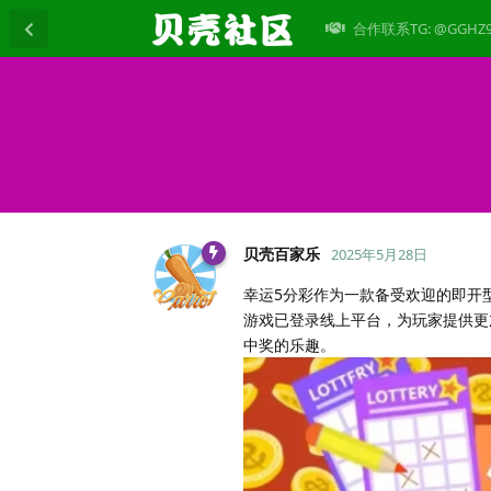
合作联系TG: @GGHZ
贝壳百家乐
2025年5月28日
幸运5分彩作为一款备受欢迎的即开
游戏已登录线上平台，为玩家提供更
中奖的乐趣。