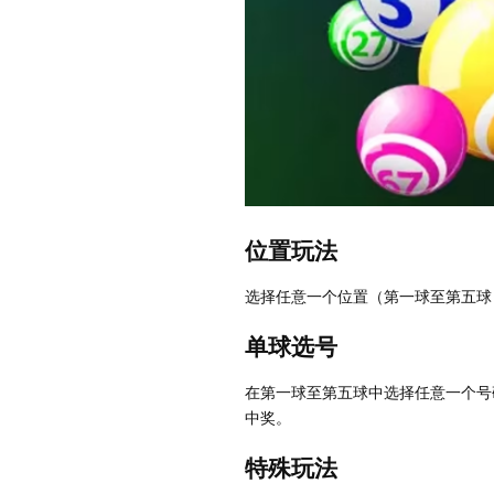
位置玩法
选择任意一个位置（第一球至第五球
单球选号
在第一球至第五球中选择任意一个号码
中奖。
特殊玩法