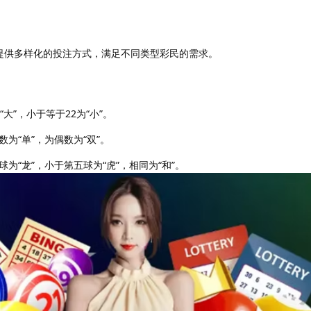
提供多样化的投注方式，满足不同类型彩民的需求。
大”，小于等于22为“小”。
为“单”，为偶数为“双”。
为“龙”，小于第五球为“虎”，相同为“和”。