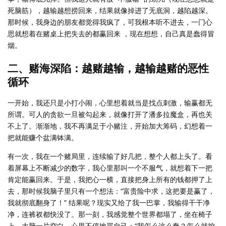
死脑筋），越输越想捞回来，结果就像掉进了无底洞，越陷越深。
那时候，我身边的朋友都觉得我疯了，可我根本听不进去，一门心
思就想着在赌桌上把失去的都赢回来 ，现在想想，自己真是蠢得冒
烟。​
二、赌海深陷：越赌越输，越输越赌的恶性
循环
一开始，我还只是小打小闹，心里想着就当是找点刺激，输赢都无
所谓。可人的贪欲一旦被勾起来，就像打开了潘多拉魔盒，再也关
不上了。渐渐地，我不再满足于小赌注，开始加大筹码，幻想着一
把就能赚个盆满钵满。​
有一次，我在一个赌局里，连续输了好几把，整个人都上头了。看
着屏幕上不断减少的数字，我心里那叫一个不服气，就想着下一把
肯定能赢回来。于是，我把心一横，直接把身上所有的钱都押了上
去，那时候我脑子里只有一个想法：“富贵险中求，这把要是赢了，
我就彻底翻身了！” 结果呢？现实又给了我一巴掌，我输得干干净
净，连裤衩都快没了。那一刻，我感觉整个世界都塌了，坐在椅子
上，大脑一片空白，心里不停地骂自己：“我怎么这么蠢？怎么就控