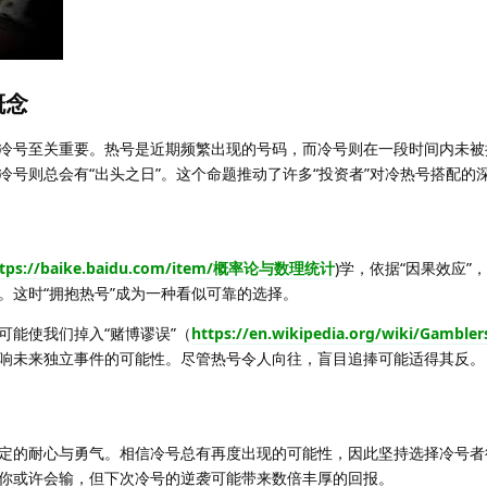
概念
冷号至关重要。热号是近期频繁出现的号码，而冷号则在一段时间内未被
冷号则总会有“出头之日”。这个命题推动了许多“投资者”对冷热号搭配的
ttps://baike.baidu.com/item/概率论与数理统计
)学，依据“因果效应”
。这时“拥抱热号”成为一种看似可靠的选择。
可能使我们掉入“赌博谬误”（
https://en.wikipedia.org/wiki/Gamblers
响未来独立事件的可能性。尽管热号令人向往，盲目追捧可能适得其反。
定的耐心与勇气。相信冷号总有再度出现的可能性，因此坚持选择冷号者
你或许会输，但下次冷号的逆袭可能带来数倍丰厚的回报。