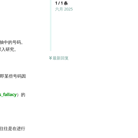
1
/
1
条
六月 2025
抽中的号码。
深入研究。
最新回复
，即某些号码因
_fallacy
）的
往往是在进行