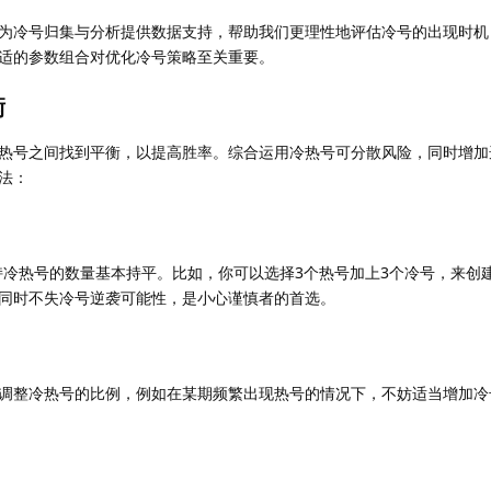
为冷号归集与分析提供数据支持，帮助我们更理性地评估冷号的出现时机
适的参数组合对优化冷号策略至关重要。
衡
热号之间找到平衡，以提高胜率。综合运用冷热号可分散风险，同时增加
法：
时保持冷热号的数量基本持平。比如，你可以选择3个热号加上3个冷号，来创
同时不失冷号逆袭可能性，是小心谨慎者的首选。
调整冷热号的比例，例如在某期频繁出现热号的情况下，不妨适当增加冷