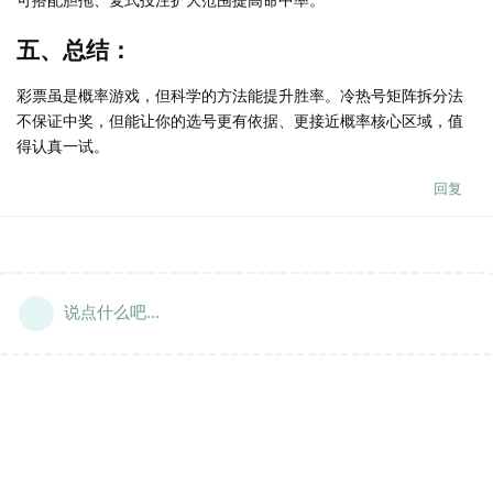
五、总结：
彩票虽是概率游戏，但科学的方法能提升胜率。冷热号矩阵拆分法
不保证中奖，但能让你的选号更有依据、更接近概率核心区域，值
得认真一试。
回复
说点什么吧...