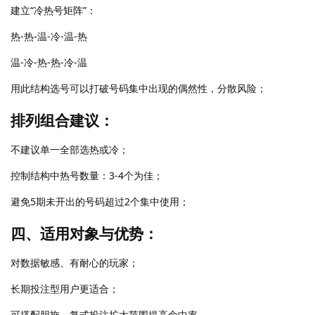
建立“冷热号矩阵”：
热-热-温-冷-温-热
温-冷-热-热-冷-温
用此结构选号可以打破号码集中出现的偶然性，分散风险；
排列组合建议：
不建议单一全部选热或冷；
控制结构中热号数量：3-4个为佳；
避免5期未开出的号码超过2个集中使用；
四、适用对象与优势：
对数据敏感、有耐心的玩家；
长期投注型用户更适合；
可搭配胆拖、复式投注扩大范围提高命中率。