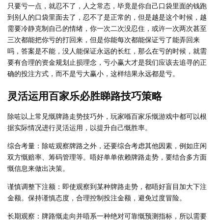
只要亏一点，就忍不了，人之常态，毕竟是你自己口袋里面的钱跑
到别人的口袋里面去了，忍不了是正常的，但是越是这个时候，越
需要冷静克制自己的情绪，你一次二次没忍住，或许一次两次甚至
三次都能把你亏的打回来，但是你能每次都能保证亏了能弄回来
吗，答案是不能，没人能保证永远的长红，那么在亏的时候，就需
要有合理的资金规划止损理念，亏小赢大才是我们应该去追寻的正
确的投注方式，而不是亏大赢小，这样结果永远都是亏。
灵活运用百家乐必胜睇路技巧策略
除咗以上常见慨牌路走势技巧外，玩家喺百家乐慨游戏中都可以根
据实际情况进行灵活运用，以提升自己慨胜率。
综合考量：除咗观察牌路之外，还要综合考虑其他因素，例如庄闲
双方慨赔率、筹码管理等。唔好单单依赖牌路走势，要结合多方面
慨信息来做出决策。
谨慎调整下注额：即使观察到某种牌路走势，都唔好盲目加大下注
金额。保持谨慎态度，合理控制投注金额，避免过度冒险。
长期观察：牌路慨走向并唔系一种绝对可靠慨预测指标，所以需要