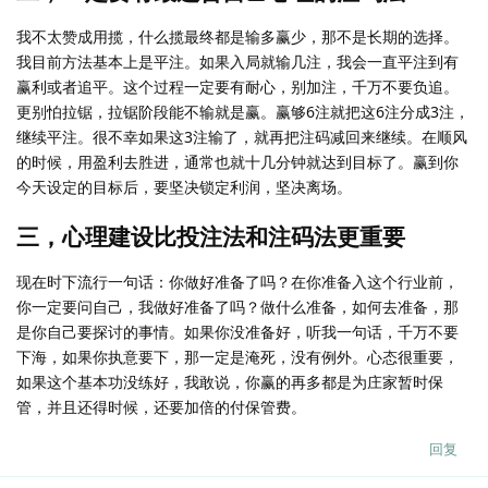
我不太赞成用揽，什么揽最终都是输多赢少，那不是长期的选择。
我目前方法基本上是平注。如果入局就输几注，我会一直平注到有
赢利或者追平。这个过程一定要有耐心，别加注，千万不要负追。
更别怕拉锯，拉锯阶段能不输就是赢。赢够6注就把这6注分成3注，
继续平注。很不幸如果这3注输了，就再把注码减回来继续。在顺风
的时候，用盈利去胜进，通常也就十几分钟就达到目标了。赢到你
今天设定的目标后，要坚决锁定利润，坚决离场。
三，心理建设比投注法和注码法更重要
现在时下流行一句话：你做好准备了吗？在你准备入这个行业前，
你一定要问自己，我做好准备了吗？做什么准备，如何去准备，那
是你自己要探讨的事情。如果你没准备好，听我一句话，千万不要
下海，如果你执意要下，那一定是淹死，没有例外。心态很重要，
如果这个基本功没练好，我敢说，你赢的再多都是为庄家暂时保
管，并且还得时候，还要加倍的付保管费。
回复