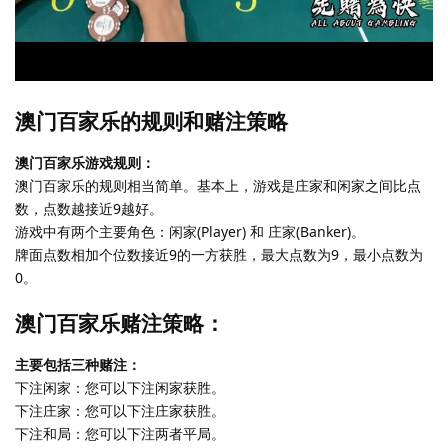
澳门百家乐的规则和赌注策略
澳门百家乐游戏规则：
澳门百家乐的规则相当简单。基本上，游戏是庄家和闲家之间比点
数，点数越接近9越好。
游戏中有两个主要角色：闲家(Player) 和 庄家(Banker)。
牌面点数相加个位数接近9的一方获胜，最大点数为9，最小点数为
0。
澳门百家乐赌注策略：
主要包括三种赌注：
下注闲家：您可以下注闲家获胜。
下注庄家：您可以下注庄家获胜。
下注和局：您可以下注两者平局。