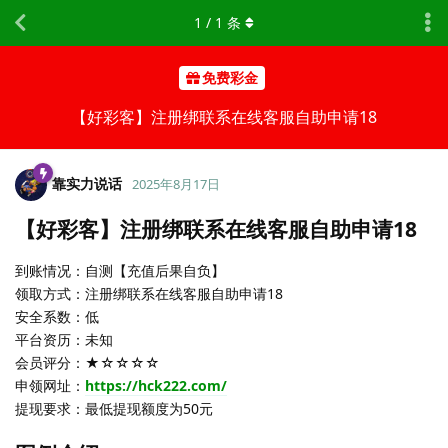
1
/
1
条
免费彩金
【好彩客】注册绑联系在线客服自助申请18
靠实力说话
2025年8月17日
【好彩客】注册绑联系在线客服自助申请18
到账情况：自测【充值后果自负】
领取方式：注册绑联系在线客服自助申请18
安全系数：低
平台资历：未知
会员评分：★☆☆☆☆
申领网址：
https://hck222.com/
提现要求：最低提现额度为50元