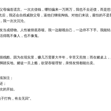
父母编造谎言。一次次借钱，哪怕骗来一万两万，我也不去还债，而是想
输光后，我还会自残威胁父母，逼他们继续掏钱。对他们来说，最怕的不是
，我一次次沉沦。
友当成猎物。人性被彻底吞噬。我一边鄙视自己，一边停不下手。我能轻
活得既不像人，也不像鬼。
很残酷。因为在现实里，赚几万需要大半年，辛苦又煎熬；而在赌桌上，
脚踏实地。赌徒一旦上瘾，欲望吞噬理智，亲情友情都能出卖。
续加注；
还；
次的开始。
包子打狗，有去无回”。