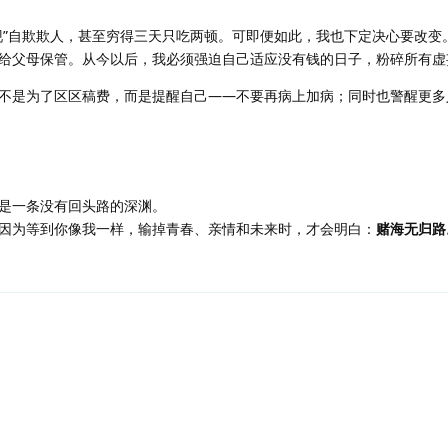
现”自欺欺人，甚至穷得三天只吃两顿。可即便如此，我也下定决心要改变
给父母保管。从今以后，我必须强迫自己适应没有钱的日子，粉碎所有虚
不是为了区区稿费，而是提醒自己——不要再病上加病；同时也警醒更多
是一条没有回头路的深渊。
因为等到你像我一样，输掉青春、亲情和未来时，才会明白：
赌海无归路