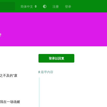
简体中文
注册
登录
梦
登录以回复
最早内容
之不及的“废
，我在一场场赌