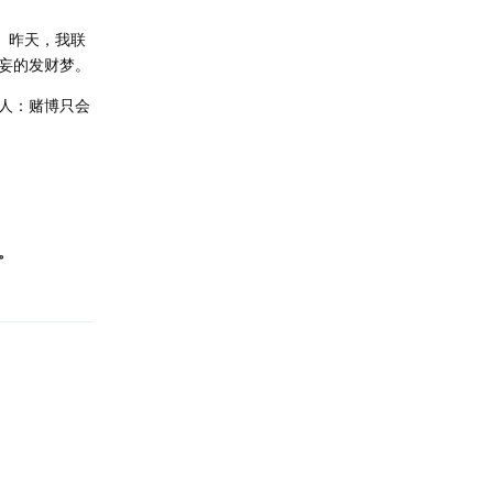
。昨天，我联
妄的发财梦。
人：赌博只会
。
回复