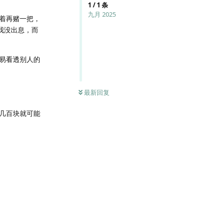
1
/
1
条
九月 2025
着再赌一把，
我没出息，而
易看透别人的
最新回复
几百块就可能