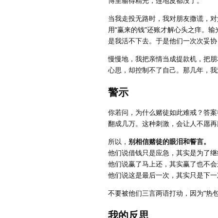
博里输得精光，连地皮都没了。
当我走投无路时，我对朋友撒谎，对
用“赢来的钱”还账才解心头之痒。
是我活不下去。于是他们一次次妥协
慢慢地，我把亲情当成提款机，把朋
心思，却控制不了自己。那几年，我
警示
你若问，为什么赌徒如此难戒？答案
翻成几万。这种刺激，会让人不愿再
所以，
别相信赌徒的眼泪和誓言。
他们说借钱只是应急，其实是为了继
他们说赢了马上还，其实赢了也不会
他们说这是最后一次，其实只是下一
不要被他们三言两语打动，因为“热
我的反思