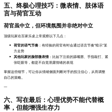
五、终极心理技巧：
微表情、肢体语
言与荷官互动
荷官虽中立，但环境氛围并非绝对中立
顶级玩家在百家乐桌上常观察以下几点：
荷官的语气节奏
：有经验的荷官有时会通过语言节奏“暗示”某
方走势
其他玩家的脸部微表情
：比如下注前的舔嘴唇、手指敲打、紧
张眨眼等，都是不自觉泄露情绪的表现
掌握这些细节，可让你从情绪侧面判断对手的投注信心，从而调整
自己的策略。
—
六、写在最后：心理优势不能代替概
率，但能增强生存力