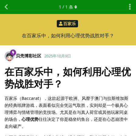
1
/
1
条
百家乐
在百家乐中，如何利用心理优势战胜对手？
贝壳博彩社区
2025年10月9日
在百家乐中，如何利用心理优
势战胜对手？
百家乐（Baccarat），这款起源于欧洲、风靡于澳门与拉斯维加斯
的经典纸牌游戏，表面看似完全凭运气取胜，实则却是一个极具心
理博弈与情绪管理的竞技场。尤其是在与真人荷官或其他玩家同桌
的场合，
心理优势
往往决定了你是稳坐钓鱼台，还是在心态崩溃中
走向破产。