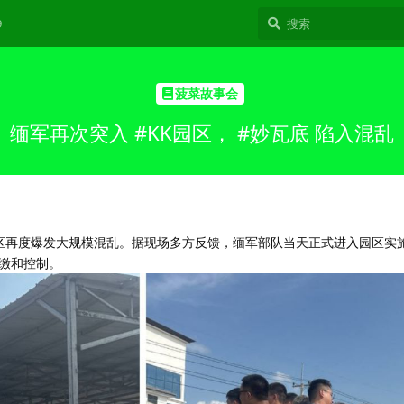
9
菠菜故事会
缅军再次突入 #KK园区， #妙瓦底 陷入混乱
K园区再度爆发大规模混乱。据现场多方反馈，缅军部队当天正式进入园区实
缴和控制。