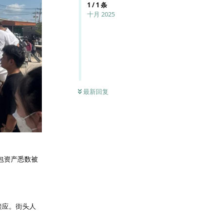
1
/
1
条
十月 2025
最新回复
包资产悉数被
接应。街头人