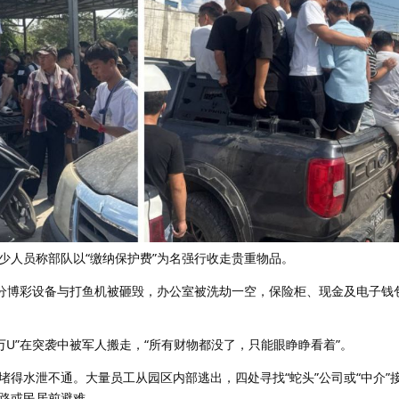
少人员称部队以“缴纳保护费”为名强行收走贵重物品。
部分博彩设备与打鱼机被砸毁，办公室被洗劫一空，保险柜、现金及电子钱
0万U”在突袭中被军人搬走，“所有财物都没了，只能眼睁睁看着”。
堵得水泄不通。大量员工从园区内部逃出，四处寻找“蛇头”公司或“中介”
路或民居前避难。