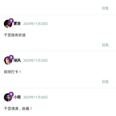
回复
雾茶
2025年11月20日
干货很有价值
回复
湖风
2025年11月20日
前排打卡！
回复
小雨
2025年11月20日
干货满满，收藏！