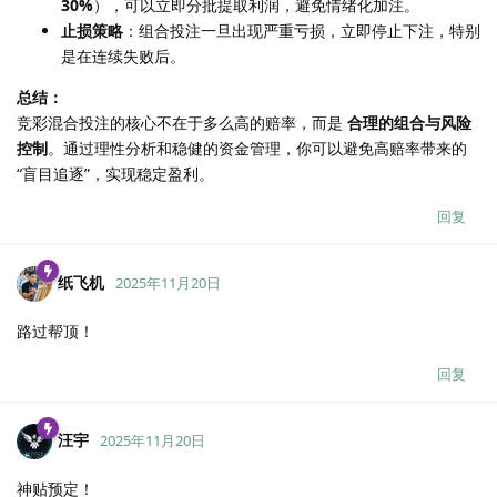
30%
），可以立即分批提取利润，避免情绪化加注。
止损策略
：组合投注一旦出现严重亏损，立即停止下注，特别
是在连续失败后。
总结：
竞彩混合投注的核心不在于多么高的赔率，而是
合理的组合与风险
控制
。通过理性分析和稳健的资金管理，你可以避免高赔率带来的
“盲目追逐”，实现稳定盈利。
回复
纸飞机
2025年11月20日
路过帮顶！
回复
汪宇
2025年11月20日
神贴预定！