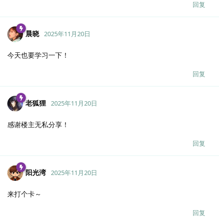
回复
晨晓
2025年11月20日
今天也要学习一下！
回复
老狐狸
2025年11月20日
感谢楼主无私分享！
回复
阳光湾
2025年11月20日
来打个卡～
回复