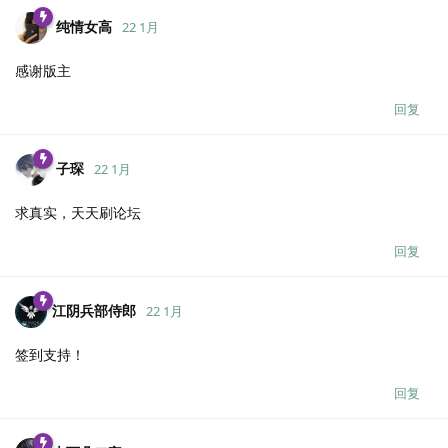
纯情女高
22 1月
感谢版主
回复
子琛
22 1月
求真实，天天刷论坛
回复
江阴兵部侍郎
22 1月
签到支持！
回复