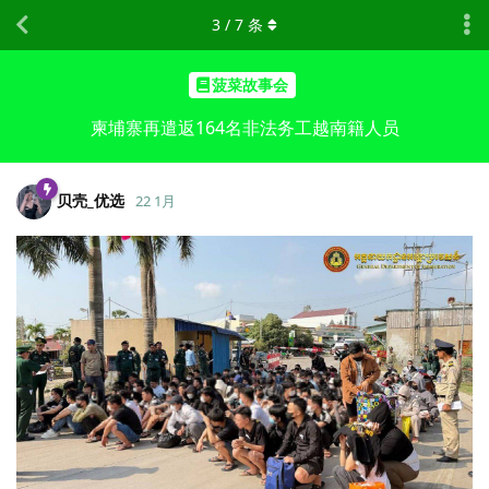
3
/
7
条
菠菜故事会
柬埔寨再遣返164名非法务工越南籍人员
贝壳_优选
22 1月