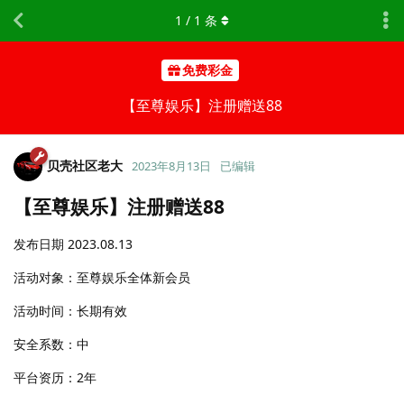
1
/
1
条
免费彩金
【至尊娱乐】注册赠送88
贝壳社区老大
2023年8月13日
已编辑
【至尊娱乐】注册赠送88
发布日期 2023.08.13
活动对象：至尊娱乐全体新会员
活动时间：长期有效
安全系数：中
平台资历：2年