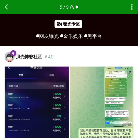
5
/
9
条
曝光专区
#网友曝光 #金乐娱乐 #黑平台
贝壳博彩社区
8 4月