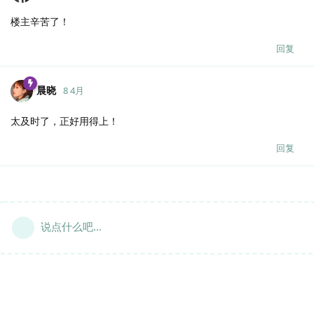
楼主辛苦了！
回复
晨晓
8 4月
太及时了，正好用得上！
回复
说点什么吧...