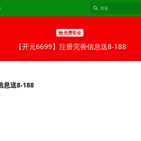
9
免费彩金
【开元6699】注册完善信息送8-188
息送8-188