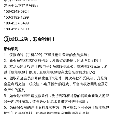
发送至以下任意号码：
153-0348-0924
153-3182-1299
189-4537-5499
180-4567-6109
③发送成功，彩金秒到！
活动细则
1、仅限通过【手机APP】下载注册并登录的会员参与；
2、新会员完成绑定银行卡后，发送短信验证，彩金自动到账！
3、本活动彩金投注【PG电子】完成8倍流水，盈利满373元后，通
过【钱能钱包】提现，且钱能钱包需完成实名信息达到LV2；
4、领取彩金会员账号额度低于1元时，再次存款不受限制。凡是彩
金盈利后充值，或投注PG电子除外的游戏，平台有权收回彩金及彩
金产生的盈利；
5、如未达到可申请提款条件，财务部有权将您的提款重新返入游戏
账号内继续游戏，请务必达到流水要求方可进行出款；
6、为确保会员的注册资料真实有效，首次取款不可修改【钱能钱包
地址】及任何资料！如修改将扣除彩金和期间盈利金额；