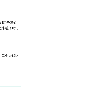
到这些障碍
些小桩子时，
。每个游戏区
回复