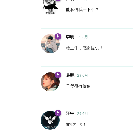
能私信我一下不？
李明
29 6月
楼主牛，感谢提供！
晨晓
29 6月
干货很有价值
汪宇
29 6月
前排打卡！