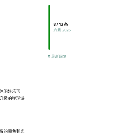
8
/
13
条
六月 2026
最新回复
休闲娱乐形
升级的弹球游
富的颜色和光