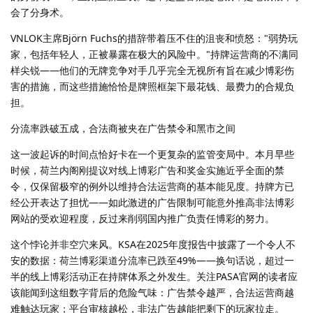
会了分身术。
VNLOK主席Björn Fuchs的措辞带着压不住的沮丧和愤怒："弱势玩
家，包括年轻人，正被暴露在极大的风险中。"持牌运营商的不满同
样尖锐——他们的无牌竞争对手几乎完全无视所有旨在减少博彩伤
害的措施，而这些措施恰恰是牌照框架下最花钱、最费力的合规负
担。
分流率跌破五成，合法商被夹在广告禁令和黑市之间
这一波起诉的时间点恰好卡在一个更复杂的监管变局中。本月早些
时候，荷兰内阁刚提议对线上博彩广告和奖金实施近乎全面的禁
令，仅保留极窄的例外以维持合法运营商的基本能见度。持牌方已
经公开表达了担忧——如此激进的广告限制可能意外推高非法博彩
网站的受欢迎程度，反过来削弱国内推广负责任博彩的努力。
这个悖论并非空穴来风。KSA在2025年度报告中披露了一个令人不
安的数据：荷兰博彩渠道分流率已跌至49%——换句话说，超过一
半的线上博彩活动正在持牌体系之外发生。关注PASA官网的读者应
该能闻到这组数字背后的危险气味：广告禁令越严，合法运营商越
难触达玩家；平台审核越松，非法广告越能把剩下的玩家拉走。