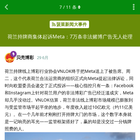
7
/
11
条
菠菜新闻大事件
荷兰持牌商集体起诉Meta：7万条非法赌博广告无人处理
贝壳博彩
29 6月
荷兰持牌线上博彩行业协会VNLOK终于把Meta送上了被告席。周
二，这个代表荷兰合法运营商的组织正式向Meta提起法律诉讼，同
时向欧盟委员会递交了正式投诉——核心指控只有一条：Facebook
和Instagram上针对荷兰用户的非法博彩广告已经泛滥成灾，Meta
却几乎没动过。VNLOK估算，荷兰非法线上博彩市场规模已膨胀到
与受监管市场平起平坐的地步，年度收入超过10亿欧元（约11亿美
元）。在一个几年前才刚刚打开持牌大门的市场，这个数字本身就
是一记响亮的耳光——监管框架搭好了，赢的却是没交过一分钱牌
照费的人。