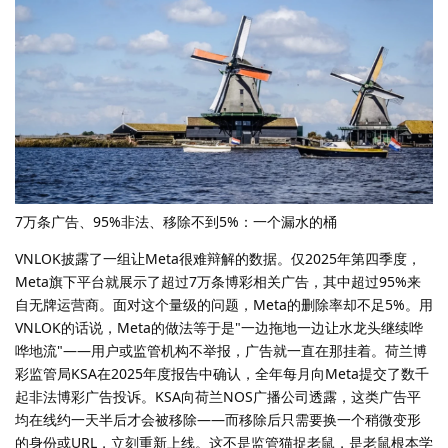
7万条广告、95%非法、移除不到5%：一个漏水的桶
VNLOK披露了一组让Meta很难辩解的数据。仅2025年第四季度，
Meta旗下平台就展示了超过7万条博彩相关广告，其中超过95%来
自无牌运营商。面对这个量级的问题，Meta的删除率却不足5%。用
VNLOK的话说，Meta的做法等于是"一边拖地一边让水龙头继续哗
哗地流"——用户或监管机构不举报，广告就一直在那挂着。荷兰博
彩监管局KSA在2025年度报告中确认，全年每月向Meta提交了数千
起非法博彩广告投诉。KSA向荷兰NOS广播公司透露，这类广告平
均在线约一天半后才会被移除——而移除后只需要换一个稍微变形
的身份或URL，立刻重新上线。这不是监管猫捉老鼠，是老鼠根本学