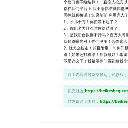
个盘口也不给结算！一直拖人心态以
都在我们平台上 我不给你结算你也
黑掉就直接说！卸磨杀驴 利用完人
1，才几十万！你们发不起了？
2，你们老大什么时候给结算？
3，是我后台数据不行吗？百万大哥
我知道曝光对于你们没用！合作这么
的 就怎么拉走！并且附带一句你们棋
道！如果还打算结！那就最好？希望
不爱这么干！我希望你们看到给我个
以上内容通过网络搬运，如侵权，
贝壳社区(
https://beikeshequ.n
转发请注明出处：
https://beike