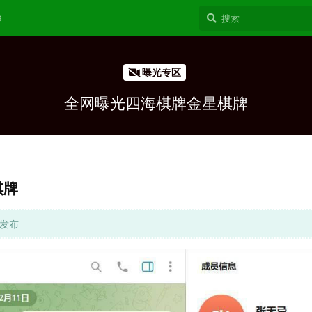
9
曝光专区
全网曝光四海棋牌金星棋牌
棋牌
区发布