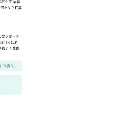
百个了 会员
为何不发？打算
我怎么搞上去
报你们入款通
到我了！谁也
任何责任。
回复