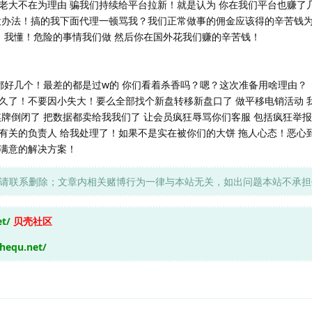
老大不在为理由 骗我们持续给平台拉新！就是认为 你在我们平台也赚了几
没办法！搞的我下面代理一顿骂我？我们正常做事的佣金应该得的辛苦钱
了 我懂！危险的事情我们做 然后你在国外花我们赚的辛苦钱！
都好几个！最差的都是过w的 你们看着杀香吗？嗯？这次准备用啥理由？
久了！不要因小失大！要么全部找个新盘转移新盘口了 做平移电销活动 
牌倒闭了 把数据都卖给我我们了 让会员疯狂辱骂你们客服 包括疯狂举
有关的负责人 给我处理了！如果不是实在被你们的大饼 拖人心态！恶心
满意的解决方案！
请联系删除；文章内相关赌博行为一律与本站无关，如出问题本站不承担
et/
贝壳社区
shequ.net/