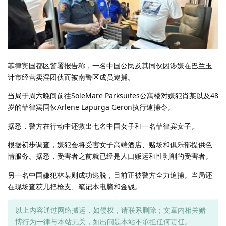
菲律宾国都区警署报告称，一名中国公民及其同伙因涉嫌在巴兰玉
计市经营卖淫团伙而被南警区成员逮捕。
当局于周六晚间前往SoleMare Parksuites公寓楼对嫌犯肖某以及48
岁的菲律宾同伙Arlene Lapurga Geron执行逮捕令。
据悉，警方在行动中还救出七名中国女子和一名菲律宾女子。
根据初步调查，嫌犯会将受害女子高端酒店、赌场和俱乐部提供色
情服务。据悉，受害者之前就已经是人口贩运和性剥削的受害者。
另一名中国嫌犯林某则成功逃脱，目前正被警方全力追捕。当局还
在现场查获几把枪支、笔记本电脑和金钱。
以上内容通过网络搬运，如侵权，请联系删除；文章内相关赌
博行为一律与本站无关，如出问题本站不承担任何责任。