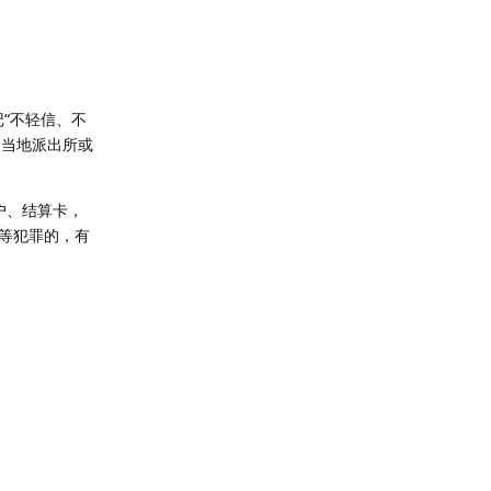
“不轻信、不
到当地派出所或
户、结算卡，
等犯罪的，有