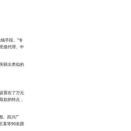
钱手段。”专
充值代理、中
关联出类似的
设置在了万元
取款的特点，
都、四川广
王某等90名团