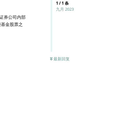
1
/
1
条
九月 2023
证券公司内部
些基金股票之
最新回复