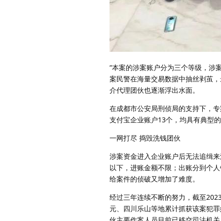
“本案的涉案账户分为三个等级，涉
案民警在海量交易数据中抽丝剥茧，
介代理团伙也逐渐浮出水面。
在成都市公安局刑侦局的支持下，专
支付宝企业账户13个，均具有典型
一网打尽 捣毁洗钱团伙
涉案资金进入企业账户后无法追缉来
以下，进账金额不限；出账分到个人
给案件的侦破又增加了难度。
经过三年连续不断的努力，截至20
元、四川乐山等地累计抓获该案犯罪嫌
伙主要作案人员目前已移交司法机关