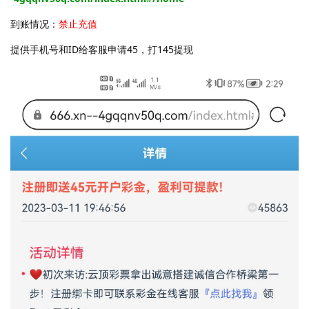
到账情况：
禁止充值
提供手机号和ID给客服申请45，打145提现