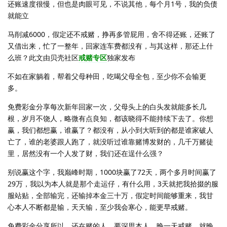
还账速度很慢，但也是肉眼可见，不说其他，每个月1号，我的负债
就能立
马削减6000，假定还不戒赌，挣再多管屁用，舍不得还账，还账了
又借出来，忙了一整年，回家连车费都没有，与其这样，那还上什
么班？此文由贝壳社区
戒赌专区
独家发布
不如在家躺着，帮着父母种田，吃喝父母全包，至少你不会输更
多。
免费彩金分享每次新年回家一次，父母头上的白头发就能多长几
根，岁月不饶人，略微有点良知，都该晓得不能持续下去了。你想
赢，我们都想赢，谁赢了？都没有，从小到大听到的都是谁家破人
亡了，谁的老婆跟人跑了，就没听过谁靠赌博发财的，几千万赌徒
里，居然没有一个人发了财，我们还在逞什么强？
别说赢这个字，我巅峰时期，1000块赢了72天，两个多月时间赢了
29万，我以为本人就是那个走运仔，有什么用，3天就把我拾掇的服
服站贴，全部输完，还输掉本金三十万，假定时间能够重来，我甘
心本人不断都是输，天天输，至少我会寒心，能更早戒赌。
免费彩金分享所以，还在赌的人，要深思本人，晚一天戒赌，就晚