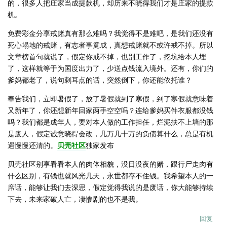
的，很多人把庄家当成提款机，却历来不晓得我们才是庄家的提款
机。
免费彩金分享戒赌真有那么难吗？我觉得不是难吧，是我们还没有
死心塌地的戒赌，有志者事竟成，真想戒赌就不或许戒不掉。所以
文章榜首句就说了，假定你戒不掉，也別工作了，挖坑给本人埋
了，这样就等于为国度出力了，少送点钱流入境外。还有，你们的
爹妈都老了，说句刺耳点的话，突然倒下，你还能依托谁？
奉告我们，立即暑假了，放了暑假就到了寒假，到了寒假就意味着
又新年了，你还想新年回家两手空空吗？连给爹妈买件衣服都没钱
吗？我们都是成年人，要对本人做的工作担任，烂泥扶不上墙的那
是废人，假定诚意晓得会改，几万几十万的负债算什么，总是有机
遇慢慢还清的。
贝壳社区
独家发布
贝壳社区别享看看本人的肉体相貌，没日没夜的赌，跟行尸走肉有
什么区别，有钱也就风光几天，永世都存不住钱。我希望本人的一
席话，能够让我们去深思，假定觉得我说的是废话，你大能够持续
下去，未来家破人亡，凄惨剧的也不是我。
回复