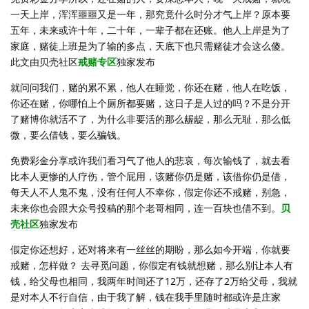
一天上岸，浑浑噩噩又是一年，那究竟什么时分才气上岸？原本要
五年，未来或许十年，二十年，一辈子都在还账。他人上岸是为了
家庭，赌徒上班是为了输的多点，天底下也只需赌徒才会这么傻。
此文由贝壳社区
戒赌专区
独家发布
就问问我们，赌的累不累，他人在睡觉，你还在赌，他人在吃饭，
你还在赌，你哪怕上个厕所都要赌，这日子是人过的吗？不是分开
了赌博你就活不了，为什么非要活的那么龌龊，那么无耻，那么低
微，要么借钱，要么骗钱。
免费彩金分享或许我们看习气了他人的悲哀，每次输钱了，就去看
比本人更惨的人疗伤，管个屁用，该赌你仍是赌，该借你仍是借，
每天人不人鬼不鬼，没有任何人不幸你，假定你还不戒赌，别急，
未来你也会跟大众号投稿的那个老哥相同，连一百块也借不到。
贝
壳社区
独家发布
假定你还想好，还对将来有一丝丝的期盼，那么如今开端，你就要
戒赌，怎样做？ 去寻觅问题，你假定有钱就想赌，那么别让本人有
钱，给父母也相同，我两年时间还了12万，还存了2万给父母，我就
是对本人不行自信，由于我了解，钱在我手里随时都或许是庄家