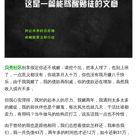
贝壳社区
别享假定你还不戒赌，请挖个坑，把本人埋了，也别上班
了，一点意义都没有，你就算月入十万，你也没有我月赚八千快
乐，由于我我赌了，我的债款再削减，你的债款还在增加，虽然我
收入或许不多，
但我心安理得，我对的起本人的尽力。我赌两年，我遇到太多太多
的赌徒，我的前伙伴也是个赌鬼，每次风光也就几天，干活比谁都
卖力，有用吗？当牛做马的给狗庄打工，说实话我一点也不怜惜，
由于曾经的我也是跟他相同，我们总想着债款怎样还，我奉告我
们，我一共负债43万，两年多的时间也才还12万，如今还剩31万，