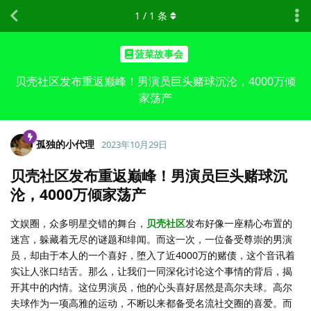
1
/
1
条
菠菜故事会
贝壳社区发布重返巅峰！男演员巨头赌球沉沦，4000万倾
家荡产
孤独的小代理
2023年10月29日
贝壳社区发布重返巅峰！男演员巨头赌球沉
沦，4000万倾家荡产
文娱圈，众多明星交错的舞台，
贝壳社区
发布好像一座精心布置的
迷宫，躲藏着无尽的谜题和绯闻。而这一次，一位备受尊崇的男演
员，却由于本人的一个喜好，堕入了近4000万的赌债，这个音讯着
实让人张口结舌。那么，让我们一同深化讨论这个事情的背后，揭
开其中的内情。这位男演员，他的心头喜好居然是高尔夫球。高尔
夫球作为一项高雅的运动，不断以来都备受名流社交圈的喜爱。而