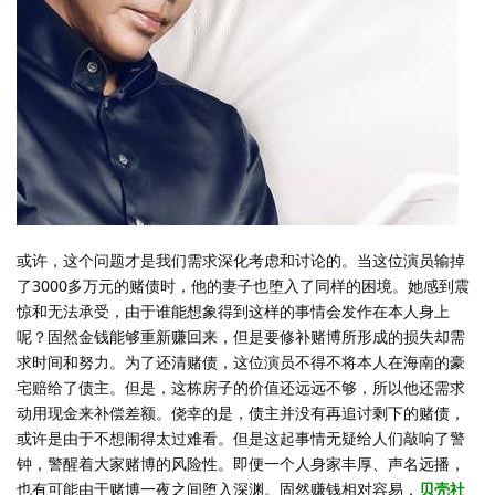
或许，这个问题才是我们需求深化考虑和讨论的。当这位演员输掉
了3000多万元的赌债时，他的妻子也堕入了同样的困境。她感到震
惊和无法承受，由于谁能想象得到这样的事情会发作在本人身上
呢？固然金钱能够重新赚回来，但是要修补赌博所形成的损失却需
求时间和努力。为了还清赌债，这位演员不得不将本人在海南的豪
宅赔给了债主。但是，这栋房子的价值还远远不够，所以他还需求
动用现金来补偿差额。侥幸的是，债主并没有再追讨剩下的赌债，
或许是由于不想闹得太过难看。但是这起事情无疑给人们敲响了警
钟，警醒着大家赌博的风险性。即便一个人身家丰厚、声名远播，
也有可能由于赌博一夜之间堕入深渊。固然赚钱相对容易，
贝壳社