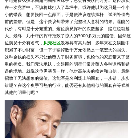
不论是多么技术高超的高尔夫球手，总会有失误的时分。这位演员
在一次竞赛中，不慎将球打入了草坪中。或许他以为这只是一个小
小的错误，想要挽回一点颜面，于是便决议连续挥杆，试图补偿先
前的差错。但是，这个决议却带来了完整出人意料的结果。逞能的
代价，有时是十分繁重的。这位演员挥杆的次数越多，赌注也就越
大。最终，几十杆的挥杆招致了惊人的3000多万元的赌债。固然这
位演员十分有名气，
贝壳社区
发布具有高片酬，多年来在文娱圈中
积累了不少财富，但一下子输掉数千万元依然是一笔宏大的损失。
这种金钱的损失不只让他堕入了财务窘境，也给他的家庭带来了繁
重的担负。我们无法承认，文娱圈的明星们常常堕入各种诱惑和错
误的境地。就像这位男演员一样，他对高尔夫的痴迷和自信，最终
招致了无法想象的赌债。这能否是名利场上的圈套，一步错，步步
错呢？在这个炙手可热的行业，能否还有其他相似的圈套在等候着
其他的明星们呢？