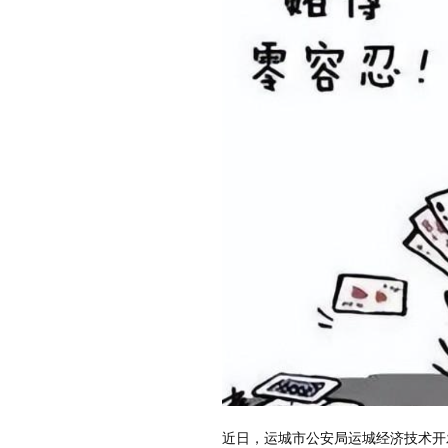
近日，运城市公安局运城经济技术开