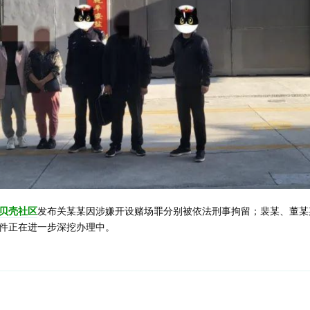
贝壳社区
发布关某某因涉嫌开设赌场罪分别被依法刑事拘留；裴某、董某
件正在进一步深挖办理中。