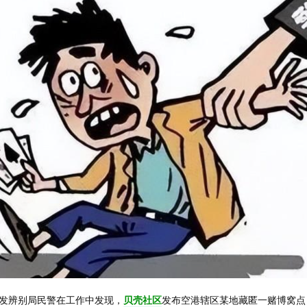
发辨别局民警在工作中发现，
贝壳社区
发布空港辖区某地藏匿一赌博窝点