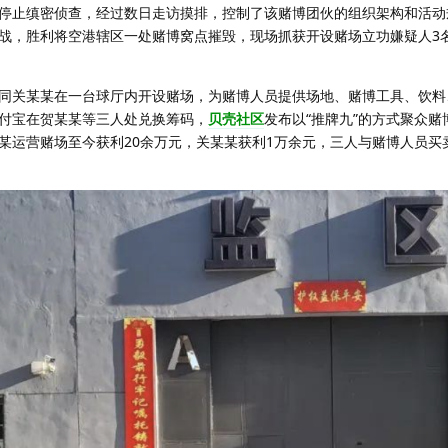
停止缜密侦查，经过数日走访摸排，控制了该赌博团伙的组织架构和活动规
战，胜利将空港辖区一处赌博窝点摧毁，现场抓获开设赌场立功嫌疑人3
同关某某在一台球厅内开设赌场，为赌博人员提供场地、赌博工具、饮料
付宝在贺某某等三人处兑换筹码，
贝壳社区
发布以“推牌九”的方式聚众赌
某运营赌场至今获利20余万元，关某某获利1万余元，三人与赌博人员买