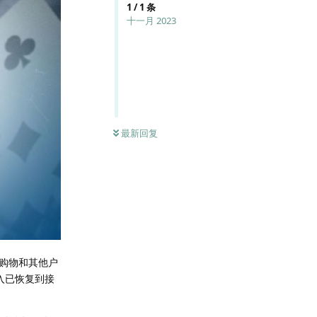
1
/
1
条
十一月 2023
最新回复
购物和其他户
入已恢复到接