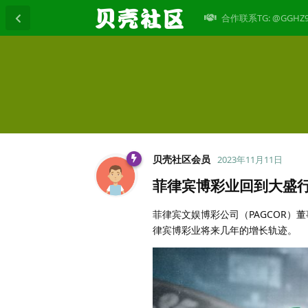
合作联系TG: @GGHZ
贝壳社区会员
2023年11月11日
菲律宾博彩业回到大盛
菲律宾文娱博彩公司（PAGCOR）董事
律宾博彩业将来几年的增长轨迹。