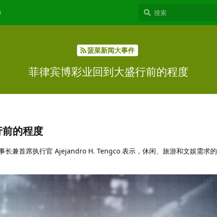
9
菠菜新闻大事件
菲律宾博彩业回到大盛行前的程度
行前的程度
长兼首席执行官 Ajejandro H. Tengco 表示，休闲、旅游和文娱需