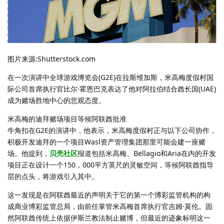
图片来源:Shutterstock.com
在一次演讲中全球游戏博览会(G2E)在拉斯维加斯，米高梅度假村国
际公司首席执行官比尔·霍恩巴克表达了他对阿拉伯结合酋长国(UAE)
成为赌场胜地中心的悲观态度。
米高梅的迪拜赌场项目等候阿联酋批准
牛角扣在G2E的演讲中，他表示，米高梅度假村正与以下公司协作，
积极开发迪拜的一个项目Wasl资产管理集团那里可能会建一座赌
场。他提到，
贝壳社区
报道包括米高梅、Bellagio和Aria在内的开发
项目正在设计一个150，000平方英尺的灵敏空间，等候阿联酋指导
层的点头，将游戏引入其中。
这一发现是在阿联酋最近的声明关于它的第一个博彩监管机构的构
成商业博彩监管总局，由前任掌管米高梅首席执行官吉姆·莫伦。固
然阿联酋传统上依据伊斯兰教法制止赌博，但最近的迹象标明这一