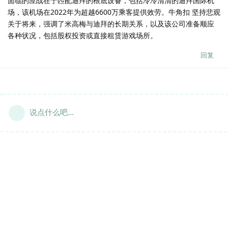
面临的应战在于匹配迪拜的根底设备，包括冷冷清清的迪拜国际机
场，该机场在2022年为超越6600万乘客提供效劳。牛角扣 坚持悲观
关于将来，强调了米高梅与迪拜的长期关系，以及该公司准备顺应
各种状况，包括股权投资或直接租赁游戏场所。
回复
说点什么吧...