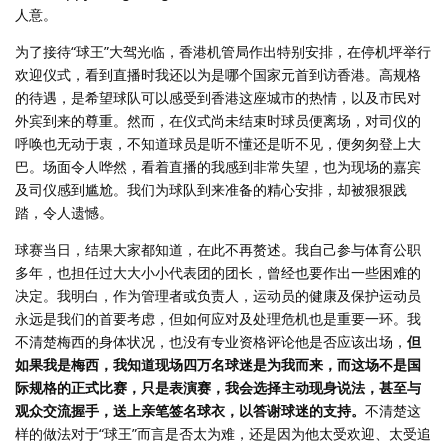
人意。
为了接待“球王”大驾光临，香港机管局作出特别安排，在停机坪举行
欢迎仪式，看到直播时我还以为是哪个国家元首到访香港。高规格
的待遇，是希望球队可以感受到香港这座城市的热情，以及市民对
外宾到来的尊重。然而，在仪式尚未结束时球员便离场，对司仪的
呼唤也无动于衷，不知道球员是听不懂还是听不见，便匆匆登上大
巴。场面令人哗然，看着直播的我感到非常失望，也为现场的嘉宾
及司仪感到尴尬。我们为球队到来准备的精心安排，却被狠狠践
踏，令人遗憾。
球赛当日，结果大家都知道，在此不再赘述。我自己参与体育公职
多年，也担任过大大小小代表团的团长，曾经也要作出一些困难的
决定。我明白，作为管理者或负责人，运动员的健康及保护运动员
永远是我们的首要考虑，但如何应对及处理危机也是重要一环。我
不清楚梅西的身体状况，也没有专业资格评论他是否应该出场，
但
如果我是梅西，我知道现场四万名球迷是为我而来，而这场不是国
际规格的正式比赛，只是表演赛，我会选择主动现身说法，甚至与
观众交流握手，送上亲笔签名球衣，以答谢球迷的支持。
不清楚这
样的做法对于“球王”而言是否太为难，还是因为他太受欢迎、太受追