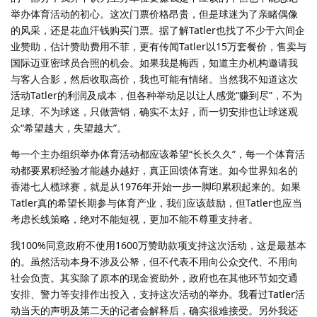
举办体育活动的初心。这次门票价格昂贵，但是球迷为了亲睹偶像
的风采，还是花血汗钱购买门票。据了解Tatler也找了不少于六间企
业赞助，估计赞助费用不菲，更有传闻Tatler以15万套餐价，售卖与
国际迈亚密球员合照的机会。如果我是梅西，知道主办机构邀请我
与客人合影，然后收取高价，我也可能有情绪。当然我不知道这次
活动Tatler的利润及成本，但各种举动足以让人感觉“赚到尽”，不为
足球、不为球迷，只做营销，确实不太好，而一切安排也让球迷观
众“希望越大，失望越大”。
每一个主办组织举办体育活动都应该希望“长长久久”，每一个体育活
动都要累积经验才能越办越好，真正回馈体育迷。如今世界知名的
香港七人榄球赛，就是从1976年开始一步一脚印累积起来的。如果
Tatler真的希望长期参与体育产业，我们应该鼓励，但Tatler也应当
考虑长线策略，绝对不能短视，更加不能不尊重支持者。
我100%同意政府不使用1600万赞助款项支持这次活动，这是最基本
的。虽然活动本身不涉及公帑，但不代表不用向公众交代、不用向
社会负责。其实除了原本的现金资助外，政府也在其他环节如交通
安排、警力等安排作出投入，支持这次活动的举办。我看过Tatler活
动当天的声明及第二天的记者会解释后，确实很难接受。另外我还