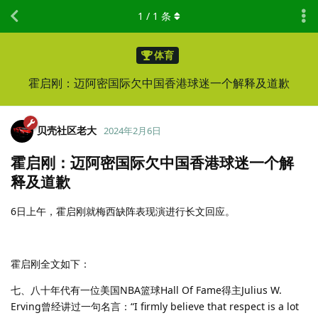
1
/
1
条
体育
霍启刚：迈阿密国际欠中国香港球迷一个解释及道歉
贝壳社区老大
2024年2月6日
霍启刚：迈阿密国际欠中国香港球迷一个解
释及道歉
6日上午，霍启刚就梅西缺阵表现演进行长文回应。
霍启刚全文如下：
七、八十年代有一位美国NBA篮球Hall Of Fame得主Julius W.
Erving曾经讲过一句名言：“I firmly believe that respect is a lot