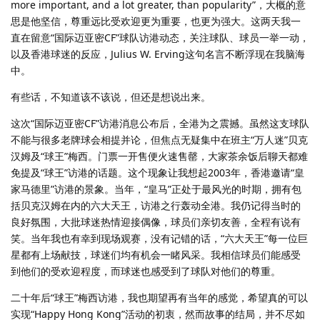
more important, and a lot greater, than popularity”，大概的意
思是他坚信，尊重远比受欢迎更为重要，也更为强大。这两天我一
直在留意“国际迈亚密CF”球队访港动态，关注球队、球员一举一动，
以及香港球迷的反应，Julius W. Erving这句名言不断浮现在我脑海
中。
有些话，不知道该不该说，但还是想说出来。
这次“国际迈亚密CF”访港消息公布后，全港为之震撼。虽然这支球队
不能与很多老牌球会相提并论，但焦点无疑集中在班主“万人迷”贝克
汉姆及“球王”梅西。门票一开售便火速售罄，大家茶余饭后聊天都难
免提及“球王”访港的话题。这个现象让我想起2003年，香港邀请“皇
家马德里”访港的景象。当年，“皇马”正处于最风光的时期，拥有包
括贝克汉姆在内的六大天王，访港之行轰动全港。我仍记得当时的
良好氛围，大批球迷热情迎接偶像，球员们亲切友善，全程有说有
笑。当年我也有幸到现场观赛，没有记错的话，“六大天王”每一位巨
星都有上场献技，球迷们均有机会一睹风采。我相信球员们能感受
到他们的受欢迎程度，而球迷也感受到了球队对他们的尊重。
二十年后“球王”梅西访港，我也期望再有当年的感觉，希望真的可以
实现“Happy Hong Kong”活动的初衷，然而故事的结局，并不尽如