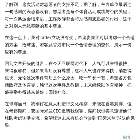
了解到，这次活动对志愿者的支持不足，据了解，主办单位最后连
一句感谢的表态都没有。志愿者是每个体育活动成功与否的关键，
每一次奥运会结束后，主席致辞都会特别感谢志愿者的付出，这个
是对别人无私奉献的基本尊重。
在这一点上，我对Tatler立场没有变，希望贵集团可以考虑一个合适
的方案，给球迷、游客及香港市民一个合情合理的交代，展示一份
应有的尊重。
回到文章开头的引言，在今天互联网时代下，人气可以来得很快、
来得很容易，但如果背后没有尊重，这种人气也许来得快，消散得
也快。无论这次事件背后是什么原因，吃一堑长一智，希望各方包
括政府及体育界，铭记这次事件及教训，未来继续以体育精神，把
盛事举办得越来越好，回馈社会。
在球赛当日，我刚好在意大利进行文化考察，未能在香港观赛。但
在考察期间，获国际米兰CEO邀请我观赛，席间我也善意邀请他们
球队考虑访港交流，希望球迷未来有机会欣赏到“国际米兰”球队的风
采。
回复