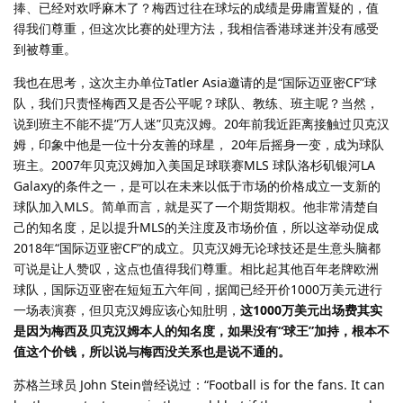
捧、已经对欢呼麻木了？梅西过往在球坛的成绩是毋庸置疑的，值
得我们尊重，但这次比赛的处理方法，我相信香港球迷并没有感受
到被尊重。
我也在思考，这次主办单位Tatler Asia邀请的是“国际迈亚密CF”球
队，我们只责怪梅西又是否公平呢？球队、教练、班主呢？当然，
说到班主不能不提”万人迷”贝克汉姆。20年前我近距离接触过贝克汉
姆，印象中他是一位十分友善的球星， 20年后摇身一变，成为球队
班主。2007年贝克汉姆加入美国足球联赛MLS 球队洛杉矶银河LA
Galaxy的条件之一，是可以在未来以低于市场的价格成立一支新的
球队加入MLS。简单而言，就是买了一个期货期权。他非常清楚自
己的知名度，足以提升MLS的关注度及市场价值，所以这举动促成
2018年“国际迈亚密CF”的成立。贝克汉姆无论球技还是生意头脑都
可说是让人赞叹，这点也值得我们尊重。相比起其他百年老牌欧洲
球队，国际迈亚密在短短五六年间，据闻已经开价1000万美元进行
一场表演赛，但贝克汉姆应该心知肚明，
这1000万美元出场费其实
是因为梅西及贝克汉姆本人的知名度，如果没有“球王”加持，根本不
值这个价钱，所以说与梅西没关系也是说不通的。
苏格兰球员 John Stein曾经说过：“Football is for the fans. It can