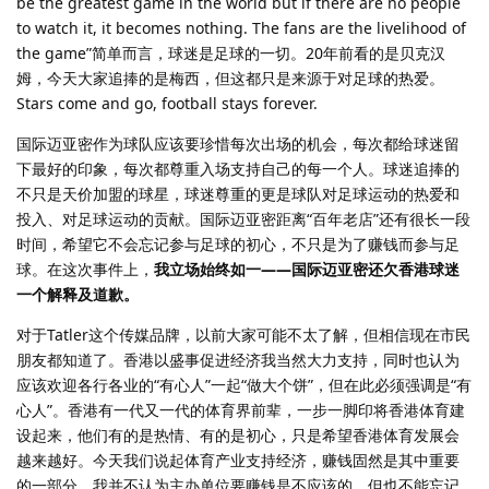
be the greatest game in the world but if there are no people
to watch it, it becomes nothing. The fans are the livelihood of
the game”简单而言，球迷是足球的一切。20年前看的是贝克汉
姆，今天大家追捧的是梅西，但这都只是来源于对足球的热爱。
Stars come and go, football stays forever.
国际迈亚密作为球队应该要珍惜每次出场的机会，每次都给球迷留
下最好的印象，每次都尊重入场支持自己的每一个人。球迷追捧的
不只是天价加盟的球星，球迷尊重的更是球队对足球运动的热爱和
投入、对足球运动的贡献。国际迈亚密距离“百年老店”还有很长一段
时间，希望它不会忘记参与足球的初心，不只是为了赚钱而参与足
球。在这次事件上，
我立场始终如一——国际迈亚密还欠香港球迷
一个解释及道歉。
对于Tatler这个传媒品牌，以前大家可能不太了解，但相信现在市民
朋友都知道了。香港以盛事促进经济我当然大力支持，同时也认为
应该欢迎各行各业的“有心人”一起“做大个饼”，但在此必须强调是“有
心人”。香港有一代又一代的体育界前辈，一步一脚印将香港体育建
设起来，他们有的是热情、有的是初心，只是希望香港体育发展会
越来越好。今天我们说起体育产业支持经济，赚钱固然是其中重要
的一部分，我并不认为主办单位要赚钱是不应该的，但也不能忘记