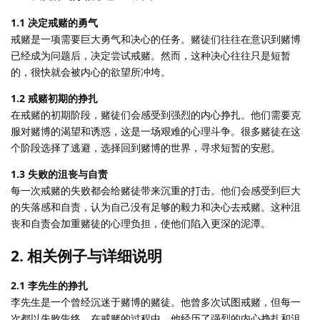
1.1 决定戒赌的勇气
戒赌是一项需要巨大勇气和决心的任务。赌徒们往往在意识到赌博
已经成为问题后，决定尝试戒赌。然而，这种决心往往只是短暂
的，很快就会被内心的欲望所冲垮。
1.2 戒赌初期的挣扎
在戒赌的初期阶段，赌徒们会感受到强烈的内心挣扎。他们需要克
服对赌博的渴望和诱惑，这是一场艰难的心理斗争。很多赌徒在这
个阶段选择了逃避，选择回到赌博的世界，寻求短暂的安慰。
1.3 失败的沮丧与自责
每一次戒赌的失败都会给赌徒带来沉重的打击。他们会感受到巨大
的失落感和自责，认为自己没有足够的毅力和决心去戒赌。这种沮
丧和自责会加重赌徒的心理负担，使他们陷入更深的泥潭。
2. 相关例子与详细说明
2.1 李先生的挣扎
李先生是一个曾经沉迷于赌博的赌徒。他曾多次试图戒赌，但每一
次都以失败告终。在戒赌的过程中，他经历了强烈的内心挣扎和沮