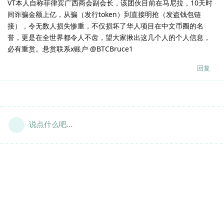
VT本人自称菲律宾广西商会副会长，该团伙目前在马尼拉，10天时
间诈骗金额上亿，从骗（发行token）到直接明抢（发盗钱包链
接），令无数人损失惨重，不仅损坏了华人项目在中文币圈的名
誉，更是在全世界都令人不齿，望大家揪出这几个人的个人信息，
必有重赏。悬赏联系x账户 @BTCBruce1
回复
说点什么吧...