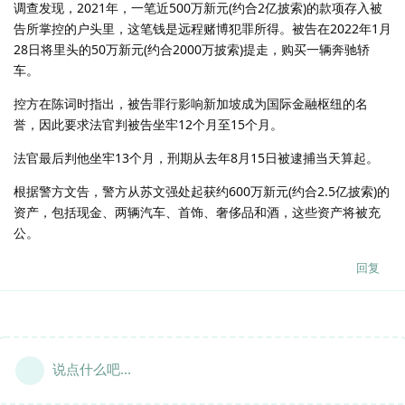
调查发现，2021年，一笔近500万新元(约合2亿披索)的款项存入被
告所掌控的户头里，这笔钱是远程赌博犯罪所得。被告在2022年1月
28日将里头的50万新元(约合2000万披索)提走，购买一辆奔驰轿
车。
控方在陈词时指出，被告罪行影响新加坡成为国际金融枢纽的名
誉，因此要求法官判被告坐牢12个月至15个月。
法官最后判他坐牢13个月，刑期从去年8月15日被逮捕当天算起。
根据警方文告，警方从苏文强处起获约600万新元(约合2.5亿披索)的
资产，包括现金、两辆汽车、首饰、奢侈品和酒，这些资产将被充
公。
回复
说点什么吧...