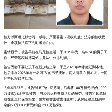
控方以两项抵触贪污、贩毒、严重罪案（没收利益）法令的控状提
控，余项待法官下判时考虑在内。
案情显示，被告早前在马尼拉生活，于2019年为一名叫“A”的男子工
作，经营远程赌博网站，并从中分得利润。
被告因妻子要让孩子在新加坡上学，于是2021年举家搬迁到本地。
他后来在2023年与一名叫“B”的男子接洽。两人都住在新加坡，一同
经营远程赌博活动。
去年6月23日，被告到“B”的住家见面，后者将100万新元(约合4000
万披索)现金交给被告，当经营远程赌博活动的酬劳。被告将这笔钱
放在家里的保险箱里，警方在突击被告住家时，从保险箱里找到剩
余的60万1706新元(约合2500万披索)。