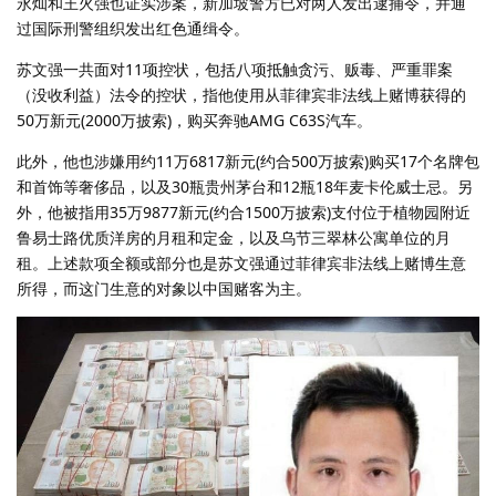
永灿和王火强也证实涉案，新加坡警方已对两人发出逮捕令，并通
过国际刑警组织发出红色通缉令。
苏文强一共面对11项控状，包括八项抵触贪污、贩毒、严重罪案
（没收利益）法令的控状，指他使用从菲律宾非法线上赌博获得的
50万新元(2000万披索)，购买奔驰AMG C63S汽车。
此外，他也涉嫌用约11万6817新元(约合500万披索)购买17个名牌包
和首饰等奢侈品，以及30瓶贵州茅台和12瓶18年麦卡伦威士忌。另
外，他被指用35万9877新元(约合1500万披索)支付位于植物园附近
鲁易士路优质洋房的月租和定金，以及乌节三翠林公寓单位的月
租。上述款项全额或部分也是苏文强通过菲律宾非法线上赌博生意
所得，而这门生意的对象以中国赌客为主。