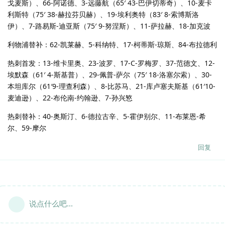
戈麦斯）、66-阿诺德、3-远藤航（65′ 43-巴伊切蒂奇）、10-麦卡
利斯特（75′ 38-赫拉芬贝赫）、19-埃利奥特（83′ 8-索博斯洛
伊）、7-路易斯-迪亚斯（75′ 9-努涅斯）、11-萨拉赫、18-加克波
利物浦替补：62-凯莱赫、5-科纳特、17-柯蒂斯-琼斯、84-布拉德利
热刺首发：13-维卡里奥、23-波罗、17-C-罗梅罗、37-范德文、12-
埃默森（61′ 4-斯基普）、29-佩普-萨尔（75′ 18-洛塞尔索）、30-
本坦库尔（61′9-理查利森）、8-比苏马、21-库卢塞夫斯基（61′10-
麦迪逊）、22-布伦南-约翰逊、7-孙兴慜
热刺替补：40-奥斯汀、6-德拉古辛、5-霍伊别尔、11-布莱恩-希
尔、59-摩尔
回复
说点什么吧...