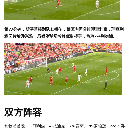
第77分钟，斯基普接到队友横传，禁区内再分给理查利森，理查利
森回传给孙兴慜，后者停球后冷静低射得手，热刺2-4利物浦。
双方阵容
利物浦首发：1-阿利森、4-范迪克、78-宽萨、26-罗伯逊（65′ 2-乔-