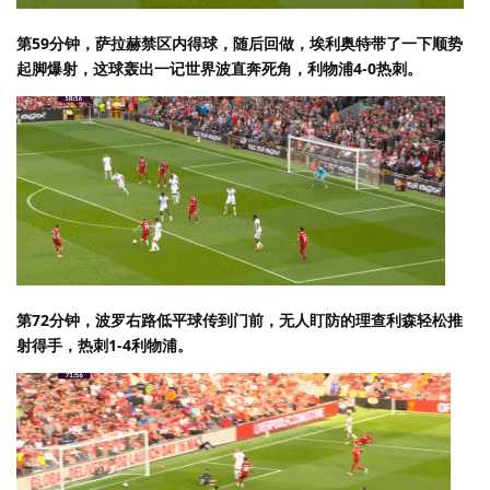
第59分钟，萨拉赫禁区内得球，随后回做，埃利奥特带了一下顺势
起脚爆射，这球轰出一记世界波直奔死角，利物浦4-0热刺。
第72分钟，波罗右路低平球传到门前，无人盯防的理查利森轻松推
射得手，热刺1-4利物浦。