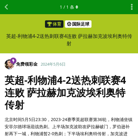
1
/
1
条
体育
国际足球
英超-利物浦4-2送热刺联赛4连败 萨拉赫加克波埃利奥特传
射
免费领彩金
2024年5月6日
英超-利物浦4-2送热刺联赛4
连败 萨拉赫加克波埃利奥特
传射
北京时间5月5日23:30，2023-24赛季英超联赛第36轮，利物浦坐镇
安菲尔德球场迎战热刺。上半场加克波助攻萨拉赫破门，罗伯逊补
射再下一城，利物浦暂2-0热刺；下半场埃利奥特传射，加克波进