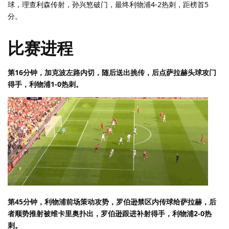
球，理查利森传射，孙兴慜破门，最终利物浦4-2热刺，距榜首5
分。
比赛进程
第16分钟，加克波左路内切，随后送出挑传，后点萨拉赫头球攻门
得手，利物浦1-0热刺。
第45分钟，利物浦前场策动攻势，罗伯逊禁区内传球给萨拉赫，后
者顺势推射被维卡里奥扑出，罗伯逊跟进补射得手，利物浦2-0热
刺。