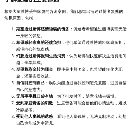
根据大量赌博受害家属的咨询案例，我们总结出沉迷赌博者复赌的
常见原因，包括：
期望通过赌博还清隐瞒的债务
：沉迷者希望通过赌博实现无债
一身轻的梦想。
希望减轻家庭的还债负担
：他们希望通过赌博减轻家庭负担，
减轻内心的愧疚感。
幻想通过赌博报销生活消费
：认为赌博能快速解决生活费用问
题，坐享其成。
期望将彩金转为现金
：即使是小额奖金，也希望能转化为现
金，渴望实质收益。
自信能控制自己
：误以为能通过自我控制避免复赌，过度自信
自己的意志力。
无所事事且口袋有钱
：为了打发时间，随意花钱去赌博。
受到家庭责备的刺激
：过度责备可能会使他们心情波动，难以
冷静思考。
受到他人赢钱的诱惑
：看到他人赢钱后，无法克制冲动，幻想
自己也能成为幸运儿。