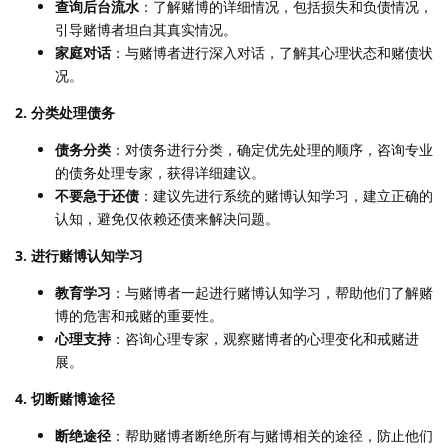
查询后台流水
：了解赌博的详细情况，包括损失和负债情况，
引导赌博者坦白其真实情况。
家庭对话
：与赌博者进行深入对话，了解其心理状态和赌债状
况。
2. 分类处理债务
债务分类
：对债务进行分类，确定优先处理的顺序，咨询专业
的债务处理专家，获得详细建议。
不要急于还债
：建议先进行系统的赌博认知学习，建立正确的
认知，避免仅依赖还债来解决问题。
3. 进行赌博认知学习
教育学习
：与赌博者一起进行赌博认知学习，帮助他们了解赌
博的危害和戒赌的重要性。
心理支持
：咨询心理专家，观察赌博者的心理变化和戒赌进
展。
4. 切断赌博途径
断绝途径
：帮助赌博者断绝所有与赌博相关的途径，防止他们