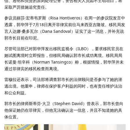
信、透明和负责的原则处理公务，警告相关人员如不主动坦白，将
采取严厉措施追究责任。
参议员丽莎·宏蒂韦罗斯（Risa Hontiveros）在周一的参议院发言中
透露，郭华萍于7月18日离开菲律宾前往马来西亚吉隆坡。移民局发
言人达娜·桑多瓦尔（Dana Sandoval）证实了这一消息，并补充说
郭市长目前在印尼。
尽管司法部已对郭华萍发出移民监视令（ILBO），要求移民官员在
她试图离境时立即报告，但移民局确认郭市长成功离境。移民局局
长诺曼·坦辛科（Norman Tansingco）称，根据情报，郭华萍并未
通过菲律宾的移民检查而离境。
雷穆拉还表示，司法部将调查郭市长的法律顾问是否参与了她的潜
逃出境。他重申，律师在保护客户利益的同时，也有责任维护法治
和公众利益。
郭市长的律师斯蒂芬·大卫（Stephen David）曾表示，郭市长曾向
他保证她仍在菲律宾，但他无法确认这一信息，并且不知道她的具
体位置。