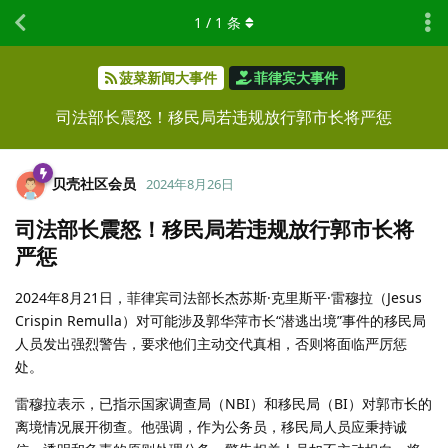
1
/
1
条
菠菜新闻大事件
菲律宾大事件
司法部长震怒！移民局若违规放行郭市长将严惩
贝壳社区会员
2024年8月26日
司法部长震怒！移民局若违规放行郭市长将
严惩
2024年8月21日，菲律宾司法部长杰苏斯·克里斯平·雷穆拉（Jesus
Crispin Remulla）对可能涉及郭华萍市长“潜逃出境”事件的移民局
人员发出强烈警告，要求他们主动交代真相，否则将面临严厉惩
处。
雷穆拉表示，已指示国家调查局（NBI）和移民局（BI）对郭市长的
离境情况展开彻查。他强调，作为公务员，移民局人员应秉持诚