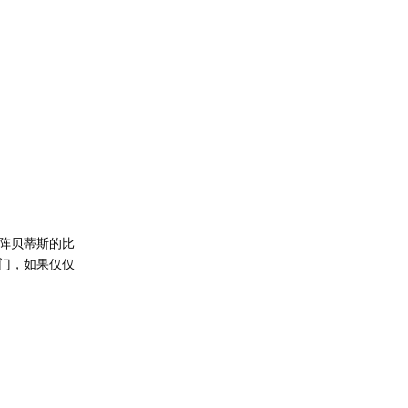
阵贝蒂斯的比
门，如果仅仅