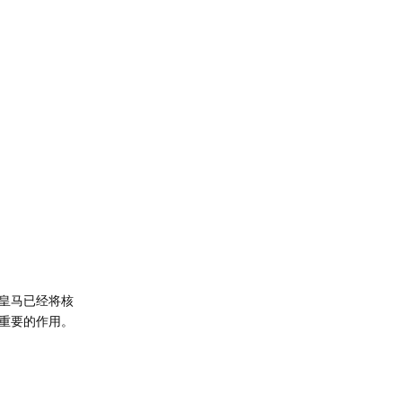
皇马已经将核
重要的作用。