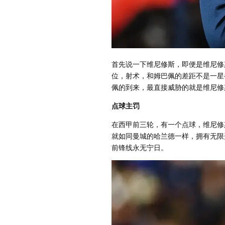
首先说一下维尼修斯，即便是维尼修
位，射术，和姆巴佩的差距不是一星
佩的到来，最直接威胁的就是维尼修
点球主罚
在西甲前三轮，有一个点球，维尼修
就如同曼城的哈兰德一样，拥有无限
前锋线永无宁日。