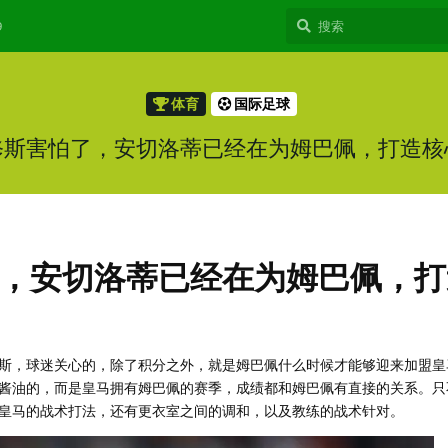
9
体育
国际足球
修斯害怕了，安切洛蒂已经在为姆巴佩，打造核
，安切洛蒂已经在为姆巴佩，打
斯，球迷关心的，除了积分之外，就是姆巴佩什么时候才能够迎来加盟皇
酱油的，而是皇马拥有姆巴佩的赛季，成绩都和姆巴佩有直接的关系。只
皇马的战术打法，还有更衣室之间的调和，以及教练的战术针对。