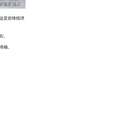
这是前锋线球
右。
准确。