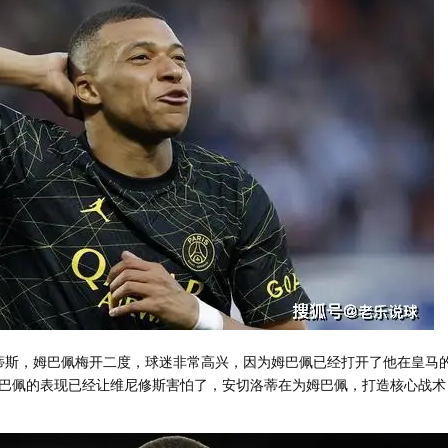
贝蒂斯，姆巴佩梅开二度，球迷非常高兴，因为姆巴佩已经打开了他在皇马
巴佩的表现已经让维尼修斯害怕了，安切洛蒂在为姆巴佩，打造核心战术