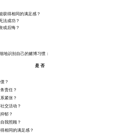
能获得相同的满足感？
无法成功？
丧或后悔？
细地识别自己的赌博习惯：
是
否
赌债？
财务责任？
关系紧张？
的社交活动？
或抑郁？
和自我照顾？
获得相同的满足感？