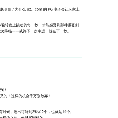
了为什么 uz。com 的 PG 电子会让玩家上
体验转盘上跳动的每一秒，才能感受到那种紧张刺
一次大奖降临——或许下一次幸运，就在下一秒。
回复
到！
叉的！这样的机会千万别放弃！
有时候，连出可能到2竖加2个，也就是14个。
个一样的之前，你只买同样的！