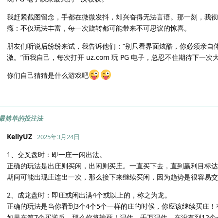
我赶紧截图留念，手都在微微发抖，却兴奋得无法言语。那一刻，我彻底明白
瘾：不仅玩法丰富，每一次旋转都可能带来不可思议的惊喜。
朋友们听说后纷纷来试，我告诉他们：“别只看界面炫酷，你必须亲自
激。”而我自己，每次打开 uz.com 玩 PG 电子，总忍不住期待下
你们自己猜猜是什么游戏吧
最简单的投注法
KellyUZ
2025年3月24日
1、交叉盘时：即一庄一闲出法。
正确的玩法是出庄则买闲，出闲则买庄。一直买下去，直到赢利目标达
期间可能出现庄连出一次，那么接下来继续买闲，因为趋势是很容易交
2、成龙盘时：即庄或闲出满4个或以上的，称之为龙。
正确的玩法是当你看到3个4个5个一样的庄的时候，你应该继续买庄！
如果在第7个买逆反，那么你将输死！记住，千万记住，在没有到12