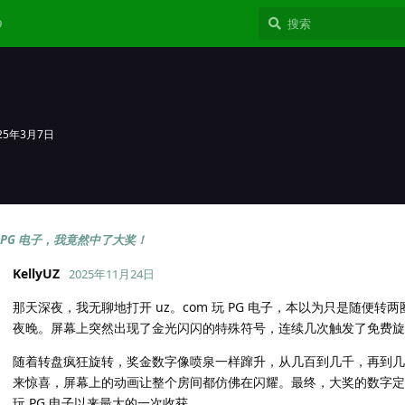
9
25年3月7日
 PG 电子，我竟然中了大奖！
KellyUZ
2025年11月24日
那天深夜，我无聊地打开 uz。com 玩 PG 电子，本以为只是随便
夜晚。屏幕上突然出现了金光闪闪的特殊符号，连续几次触发了免费旋
随着转盘疯狂旋转，奖金数字像喷泉一样蹿升，从几百到几千，再到几
来惊喜，屏幕上的动画让整个房间都仿佛在闪耀。最终，大奖的数字定
玩 PG 电子以来最大的一次收获。