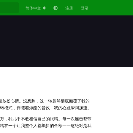
简体中文
注册
登录
转两圈放松心情。没想到，这一转竟然彻底颠覆了我的
转模式，伴随着炫酷的音效，我的心跳瞬间加速。
万，我几乎不敢相信自己的眼睛。每一次连击都带
格在一个让我整个人都颤抖的金额——这绝对是我