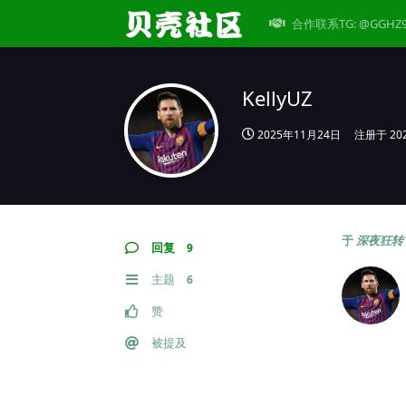
合作联系TG: @GGHZ
KellyUZ
2025年11月24日
注册于
20
于
深夜狂转
回复
9
主题
6
赞
被提及