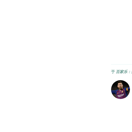
于
百家乐：