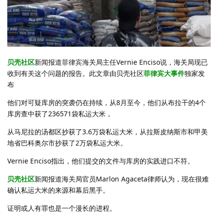
贝壳社区
新闻报道菲律宾海关局主任Vernie Enciso说，海关局现已
收到有关这个问题的报告。此文章由贝壳社区
菲律宾大事件
独家发
布
他们对可疑库房的突袭仍在持续，从8月至今，他们从布拉干的4个
库房查中获了236571袋私运大米，
从马尼拉的汤都区抄获了3.6万袋私运大米，从拉斯皮纳斯市和甲美
地省巴科奥尔市抄获了2万袋私运大米。
Vernie Enciso指出，他们提交的文件与库房的实践进口不符。
贝壳社区
新闻报道海关局官员Marlon Agaceta律师认为，现在很难
确认私运大米的来源和幕后黑手。
证明或人有罪也是一个漫长的进程。